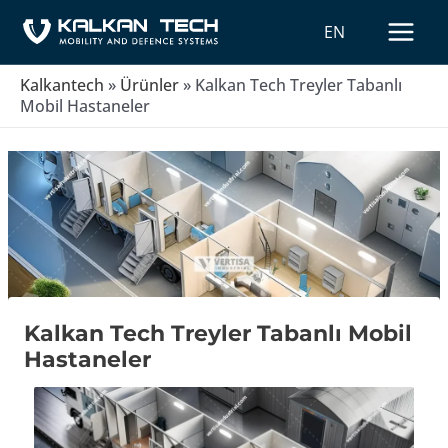
İçeriğe
MAIN
EN
atla
MEN
Kalkantech
»
Ürünler
»
Kalkan Tech Treyler Tabanlı
Mobil Hastaneler
Kalkan Tech Treyler Tabanlı Mobil
Hastaneler